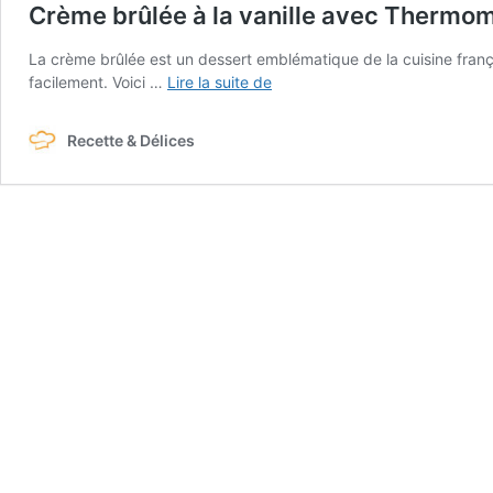
Crème brûlée à la vanille avec Thermom
La crème brûlée est un dessert emblématique de la cuisine franç
Crème
facilement. Voici …
Lire la suite de
brûlée
à
Recette & Délices
la
vanille
avec
Thermomix