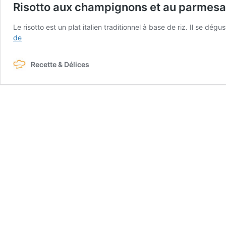
Risotto aux champignons et au parmes
Le risotto est un plat italien traditionnel à base de riz. Il se d
Risotto
de
aux
champignons
Recette & Délices
et
au
parmesan