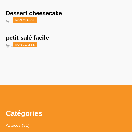
Dessert cheesecake
NON CLASSÉ
by
LAURENCE
petit salé facile
NON CLASSÉ
by
LAURENCE
Catégories
Astuces
(31)