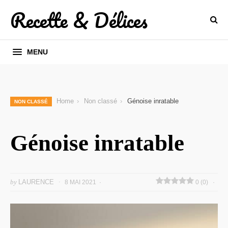
Recette & Délices
MENU
Home
Non classé
Génoise inratable
NON CLASSÉ
Génoise inratable
by
LAURENCE
8 MAI 2021
0 (0)