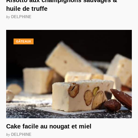
Risotto aux champignons sauvages &
huile de truffe
by
DELPHINE
GÂTEAUX
Cake facile au nougat et miel
by
DELPHINE