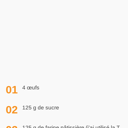
4 œufs
125 g de sucre
125 g de farine pâtissière (j’ai utilisé la T