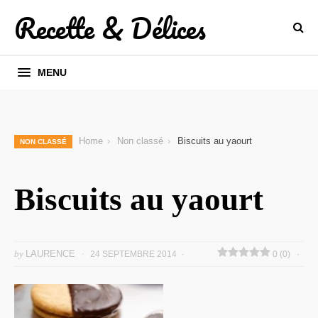
Recette & Délices
MENU
Home
Non classé
Biscuits au yaourt
NON CLASSÉ
Biscuits au yaourt
by
LAURENCE
24 SEPTEMBRE 2014
0 (0)