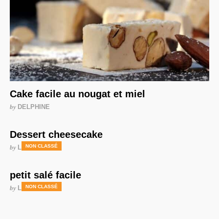
Cake facile au nougat et miel
by
DELPHINE
Dessert cheesecake
NON CLASSÉ
by
LAURENCE
petit salé facile
NON CLASSÉ
by
LAURENCE