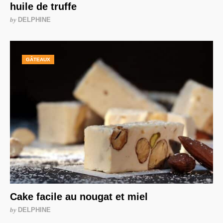
huile de truffe
by
DELPHINE
GÂTEAUX
Cake facile au nougat et miel
by
DELPHINE