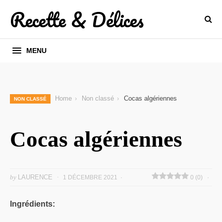
Recette & Délices
MENU
Home
Non classé
Cocas algériennes
NON CLASSÉ
Cocas algériennes
by
LAURENCE
1 DÉCEMBRE 2021
0 (0)
Ingrédients: