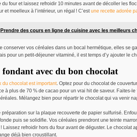
 du four et laissez refroidir 10 minutes avant de décoller les floc
eur et moelleux à l’intérieur, un régal ! C’est
une recette adorée pa
Prendre des cours en ligne de cuisine avec les meilleurs c
 conserver vos céréales dans un bocal hermétique, elles se ga
s pour un petit-déjeuner vitaminé, il est temps d’y ajouter le ch
 fondant avec du bon chocolat
x du chocolat est important
. Optez pour du chocolat de couverture
ce à plus de 70 % de cacao pour un vrai hit de saveur. Faites-le
céréales. Mélangez bien pour répartir le chocolat qui va venir n
 préparation sur la plaque recouverte de papier sulfurisé. Enfou
fonde puis se solidifie. Vos céréales prendront une teinte marro
 ! Laissez refroidir hors du four avant de déguster. Le chocolat a
ge déjà bien croustillant.