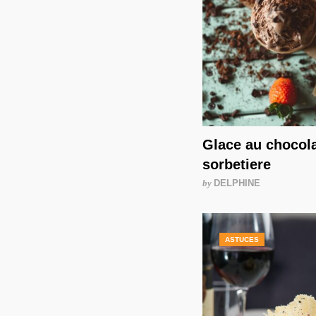
Glace au chocol
sorbetiere
by
DELPHINE
ASTUCES