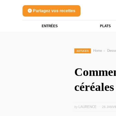
Partagez vos recettes
ENTRÉES
PLATS
Home
Desse
ASTUCES
Comment
céréales
by
LAURENCE
26 JANVI