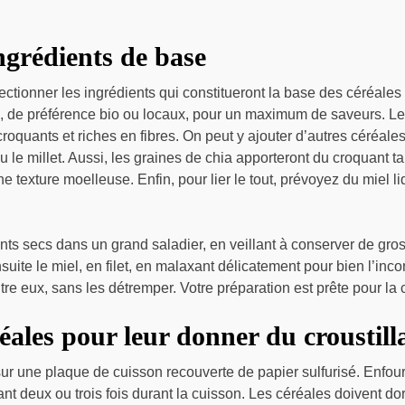
ingrédients de base
électionner les ingrédients qui constitueront la base des céréale
é, de préférence bio ou locaux, pour un maximum de saveurs. Le
croquants et riches en fibres. On peut y ajouter d’autres céréa
ou le millet. Aussi, les graines de chia apporteront du croquant t
ne texture moelleuse. Enfin, pour lier le tout, prévoyez du miel l
ts secs dans un grand saladier, en veillant à conserver de gr
suite le miel, en filet, en malaxant délicatement pour bien l’incor
entre eux, sans les détremper. Votre préparation est prête pour la 
réales pour leur donner du croustill
ur une plaque de cuisson recouverte de papier sulfurisé. Enfou
nt deux ou trois fois durant la cuisson. Les céréales doivent d