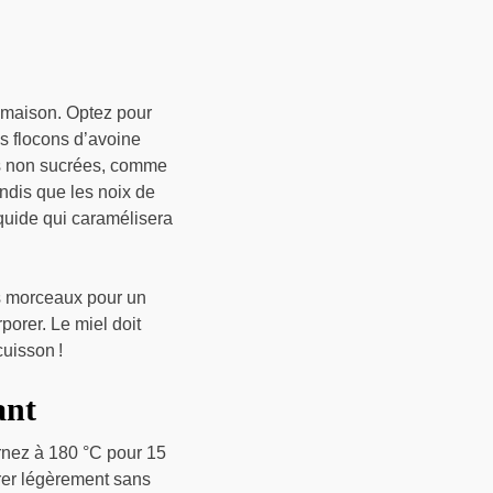
s maison. Optez pour
s flocons d’avoine
les non sucrées, comme
andis que les noix de
iquide qui caramélisera
os morceaux pour un
porer. Le miel doit
cuisson !
ant
rnez à 180 °C pour 15
orer légèrement sans