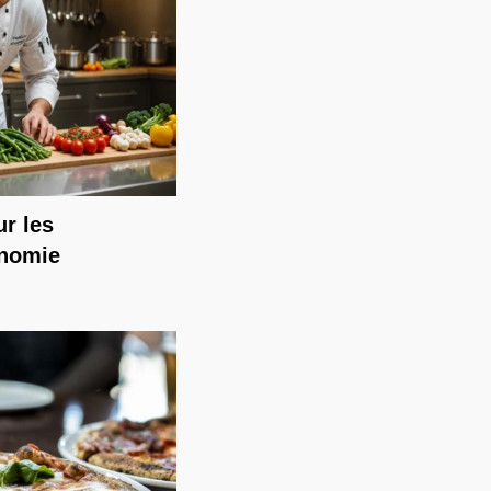
ur les
onomie