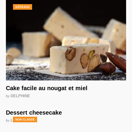
GÂTEAUX
Cake facile au nougat et miel
by
DELPHINE
Dessert cheesecake
NON CLASSÉ
by
LAURENCE