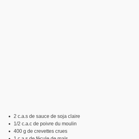
2 c.a.s de sauce de soja claire
1/2 c.a.c de poivre du moulin
400 g de crevettes crues
1 c.a.s de fécule de maïs