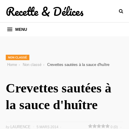
Recette & Délices
MENU
NON CLASSÉ
Home
Non classé
Crevettes sautées à la sauce d'huître
Crevettes sautées à
la sauce d'huître
by
LAURENCE
5 MARS 2014
0 (0)