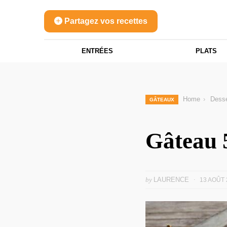
Partagez vos recettes
ENTRÉES
PLATS
Home
Desse
GÂTEAUX
Gâteau 
by
LAURENCE
13 AOÛT 