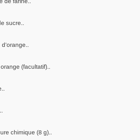
 de farine..
e sucre..
 d’orange..
orange (facultatif)..
..
..
ure chimique (8 g)..