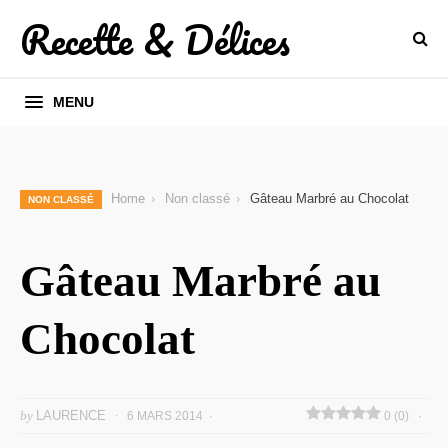
Recette & Délices
MENU
Home
Non classé
Gâteau Marbré au Chocolat
NON CLASSÉ
Gâteau Marbré au
Chocolat
by
LAURENCE
6 MARS 2014
0 (0)