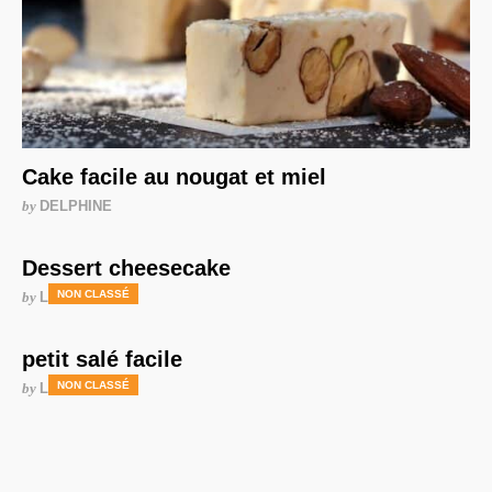
Cake facile au nougat et miel
by
DELPHINE
Dessert cheesecake
NON CLASSÉ
by
LAURENCE
petit salé facile
NON CLASSÉ
by
LAURENCE