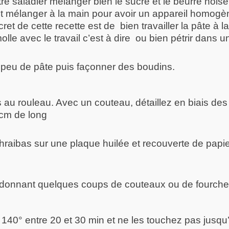
e saladier mélanger bien le sucre et le beurre noise
 et mélanger à la main pour avoir un appareil homogè
ecret de cette recette est de bien travailler la pâte à l
lle avec le travail c’est à dire ou bien pétrir dans un
 peu de pâte puis façonner des boudins.
s au rouleau. Avec un couteau, détaillez en biais d
 cm de long
hraibas sur une plaque huilée et recouverte de papier
donnant quelques coups de couteaux ou de fourchett
 140° entre 20 et 30 min et ne les touchez pas jusqu