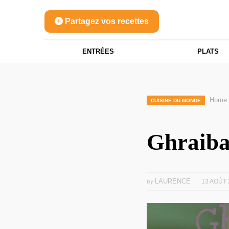
Partagez vos recettes
ENTRÉES
PLATS
Home
CUISINE DU MONDE
Ghraiba 
by
LAURENCE
13 AOÛT 