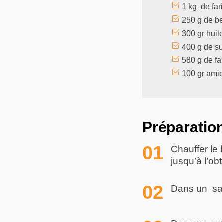
1 kg de far
250 g de b
300 gr huil
400 g de s
580 g de fa
100 gr ami
Préparatio
Chauffer le b
jusqu’à l’obt
Dans un sala