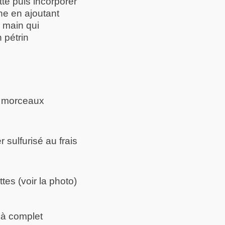
tte puis incorporer
ne en ajoutant
a main qui
 pétrin
es morceaux
 sulfurisé au frais
es (voir la photo)
’à complet