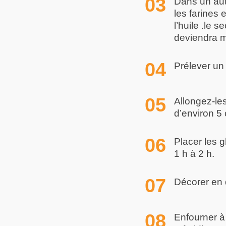
Dans un autr
les farines
l’huile .le s
deviendra mo
Prélever un
Allongez-le
d’environ 5
Placer les g
1 h à 2 h.
Décorer en 
Enfourner à