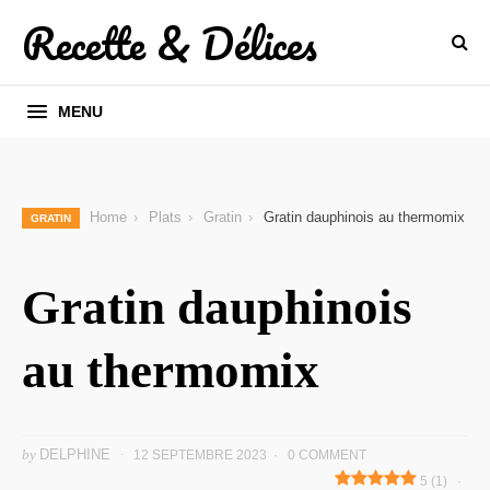
Recette & Délices
MENU
Home
Plats
Gratin
Gratin dauphinois au thermomix
GRATIN
Gratin dauphinois
au thermomix
by
DELPHINE
12 SEPTEMBRE 2023
0 COMMENT
5 (1)