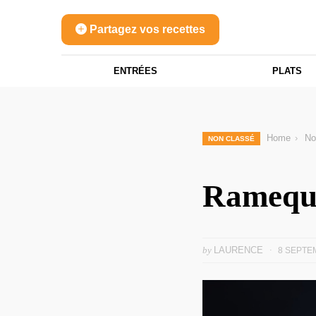
Partagez vos recettes
ENTRÉES
PLATS
Home
No
NON CLASSÉ
Ramequi
by
LAURENCE
8 SEPTE