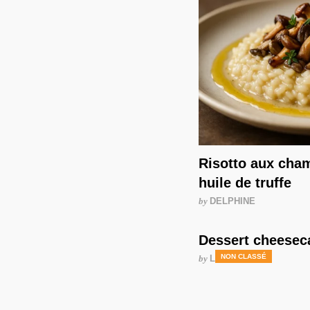
Risotto aux cha
huile de truffe
by
DELPHINE
Dessert cheesec
NON CLASSÉ
by
LAURENCE