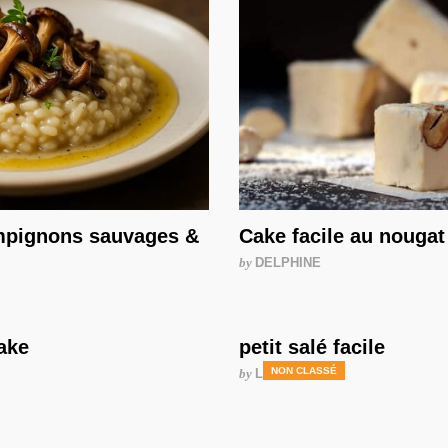
mpignons sauvages &
Cake facile au nougat
by
DELPHINE
ake
petit salé facile
NON CLASSÉ
by
LAURENCE