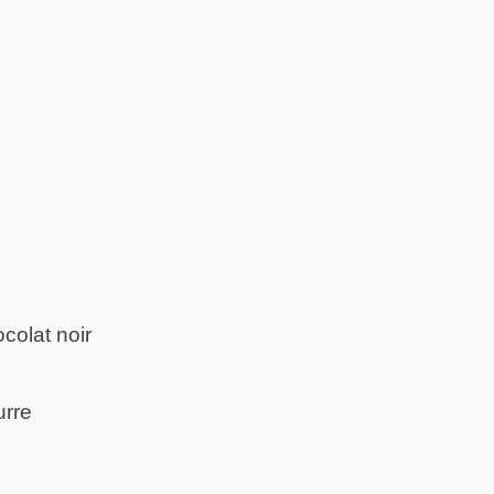
colat noir
urre