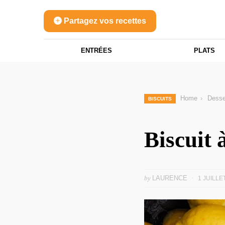
Partagez vos recettes
ENTRÉES
PLATS
Home
Desse
BISCUITS
Biscuit 
by
LAURENCE
1 JUILLE