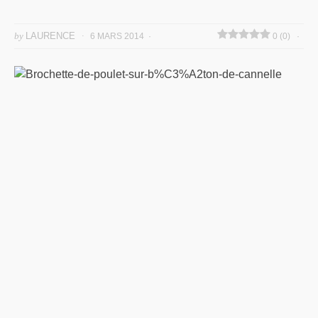
by
LAURENCE
6 MARS 2014
0 (0)