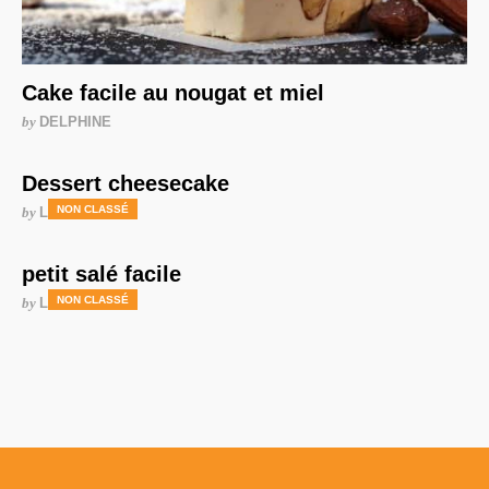
Cake facile au nougat et miel
by
DELPHINE
Dessert cheesecake
NON CLASSÉ
by
LAURENCE
petit salé facile
NON CLASSÉ
by
LAURENCE