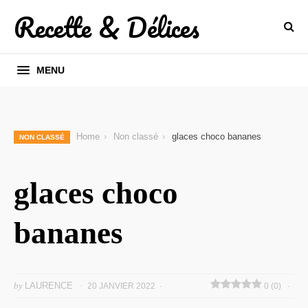
Recette & Délices
MENU
Home
Non classé
glaces choco bananes
NON CLASSÉ
glaces choco
bananes
by
LAURENCE
20 JANVIER 2022
0 (0)