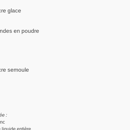
re glace
ndes en poudre
cre semoule
ée :
anc
liquide entière