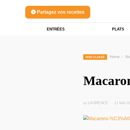
Partagez vos recettes
ENTRÉES
PLATS
Home
No
NON CLASSÉ
Macarons
by
LAURENCE
21 MAI 2