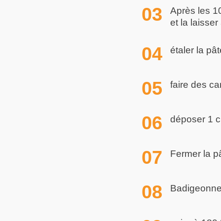
Après les 10
et la laisser
étaler la p
faire des ca
déposer 1 c
Fermer la pâ
Badigeonner