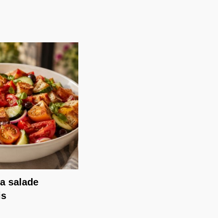
la salade
is