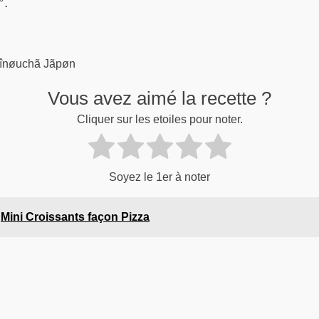
°.
înøuchã Jãpøn
Vous avez aimé la recette ?
Cliquer sur les etoiles pour noter.
Soyez le 1er à noter
Mini Croissants façon Pizza