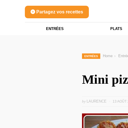
Partagez vos recettes
ENTRÉES
PLATS
Home
Entré
ENTRÉES
Mini piz
by
LAURENCE
13 AOÛT 