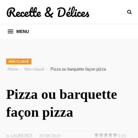
Recette & Délices
MENU
NON CLASSÉ
Home
Non classé
Pizza ou barquette façon pizza
Pizza ou barquette
façon pizza
by
LAURENCE
20 MAI 2014
0 (0)