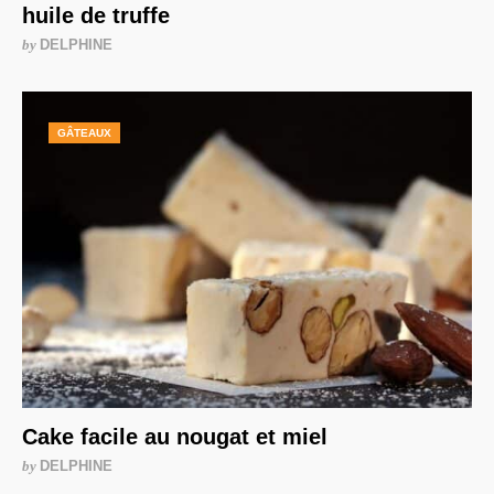
huile de truffe
by
DELPHINE
GÂTEAUX
Cake facile au nougat et miel
by
DELPHINE