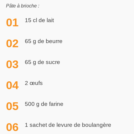
Pâte à brioche :
15 cl de lait
65 g de beurre
65 g de sucre
2 œufs
500 g de farine
1 sachet de levure de boulangère