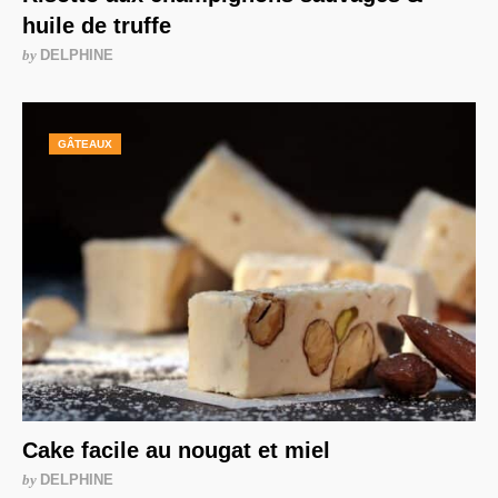
huile de truffe
by
DELPHINE
GÂTEAUX
Cake facile au nougat et miel
by
DELPHINE