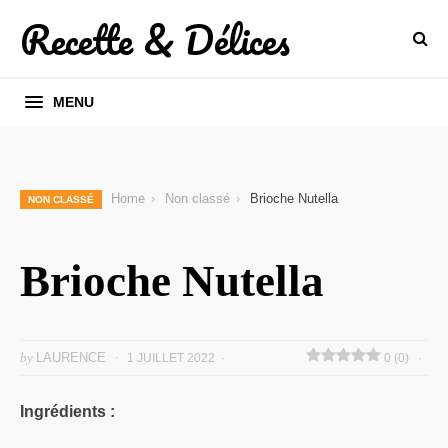
Recette & Délices
MENU
Home
Non classé
Brioche Nutella
NON CLASSÉ
Brioche Nutella
by
LAURENCE
1 JUILLET 2022
0 (0)
Ingrédients :