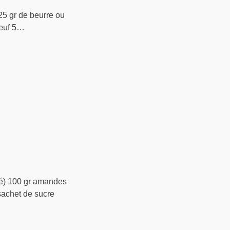
125 gr de beurre ou
’œuf 5…
eté) 100 gr amandes
 sachet de sucre