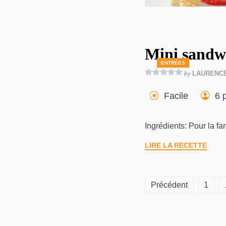
Mini sandw
ENTRÉES
by
LAURENC
Facile
6 
Ingrédients: Pour la f
LIRE LA RECETTE
Pagination
Précédent
1
des
publications