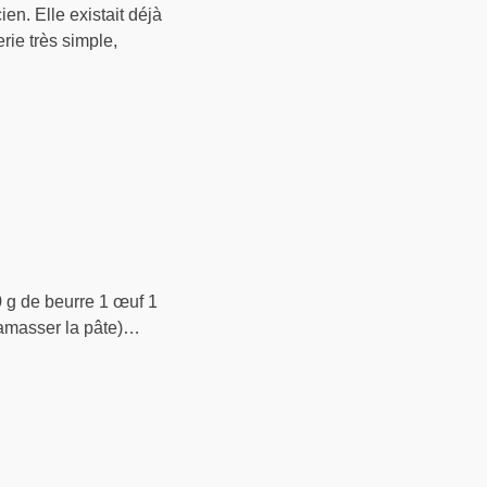
en. Elle existait déjà
rie très simple,
0 g de beurre 1 œuf 1
 ramasser la pâte)…