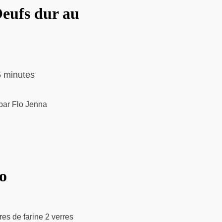
Oeufs dur au
 minutes
 par Flo Jenna
o
res de farine 2 verres