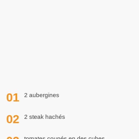
2 aubergines
2 steak hachés
tomates coupés en des cubes