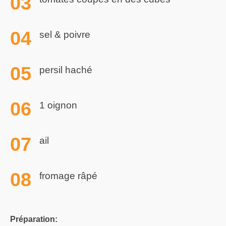
sel & poivre
persil haché
1 oignon
ail
fromage râpé
Préparation: