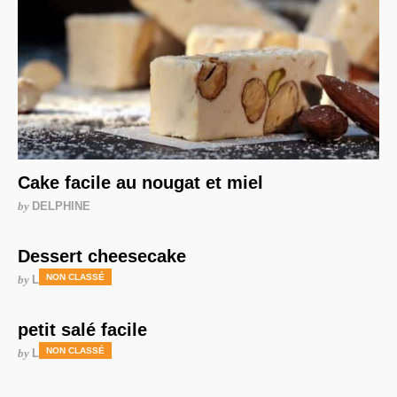
Cake facile au nougat et miel
by
DELPHINE
Dessert cheesecake
NON CLASSÉ
by
LAURENCE
petit salé facile
NON CLASSÉ
by
LAURENCE