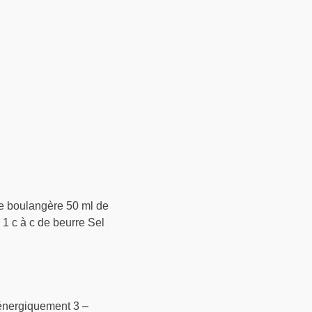
ure boulangère 50 ml de
 1 c à c de beurre Sel
r énergiquement 3 –