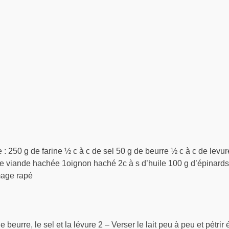
 : 250 g de farine ½ c à c de sel 50 g de beurre ½ c à c de lev
g de viande hachée 1oignon haché 2c à s d’huile 100 g d’épinards
mage rapé
e beurre, le sel et la lévure 2 – Verser le lait peu à peu et pétri