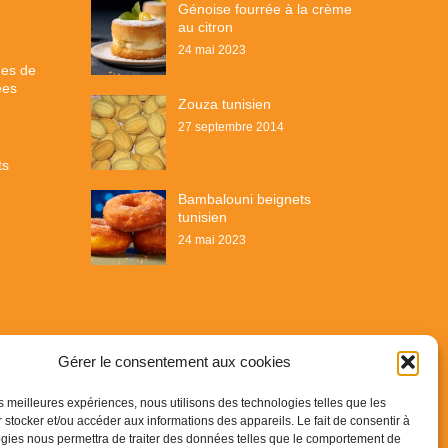
Génoise fourrée à la crème
au citron
24 mai 2023
mes de
ées
Zouza tunisien
27 septembre 2014
ts
Bambalouni beignets
tunisien
24 mai 2023
Gérer le consentement aux cookies
les meilleures expériences, nous utilisons des technologies telles que les
 stocker et/ou accéder aux informations des appareils. Le fait de consentir à
gies nous permettra de traiter des données telles que le comportement de