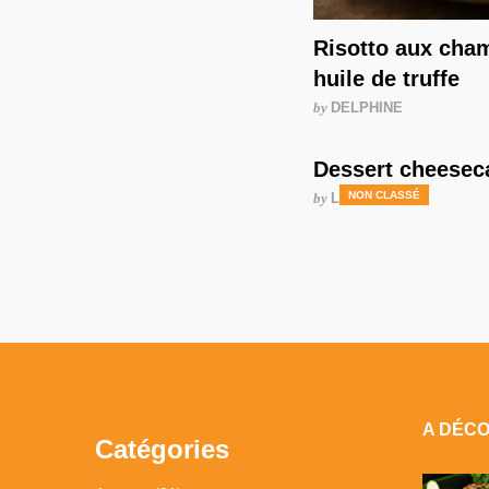
Risotto aux cha
huile de truffe
by
DELPHINE
Dessert cheesec
NON CLASSÉ
by
LAURENCE
A DÉC
Catégories