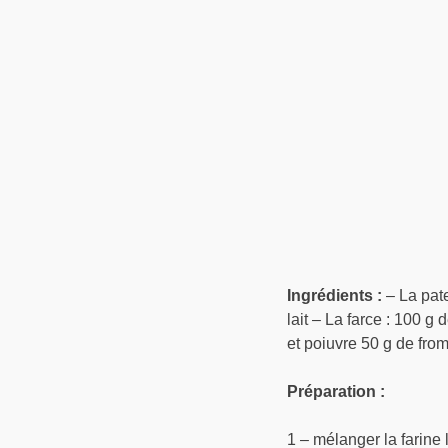
Ingrédients :
– La pate
lait – La farce : 100 
et poiuvre 50 g de fro
Préparation :
1 – mélanger la farine l