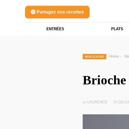
Partagez vos recettes
ENTRÉES
PLATS
Home
No
NON CLASSÉ
Brioche 
by
LAURENCE
29 DÉCE