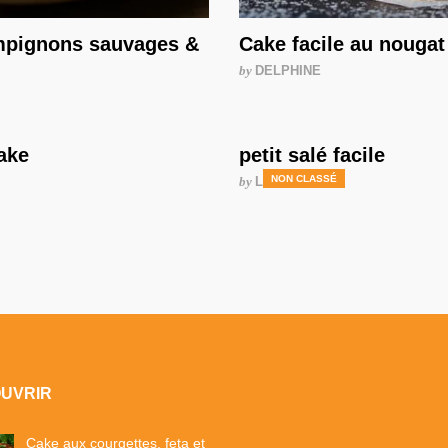
mpignons sauvages &
Cake facile au nougat
by
DELPHINE
ake
petit salé facile
NON CLASSÉ
by
LAURENCE
OUVRIR
Cake aux courgettes, feta et