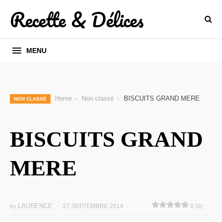
Recette & Délices
MENU
Home
Non classé
BISCUITS GRAND MERE
NON CLASSÉ
BISCUITS GRAND
MERE
by
LAURENCE
27 SEPTEMBRE 2014
0 (0)