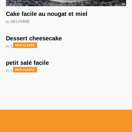
Cake facile au nougat et miel
by
DELPHINE
Dessert cheesecake
NON CLASSÉ
by
LAURENCE
petit salé facile
NON CLASSÉ
by
LAURENCE