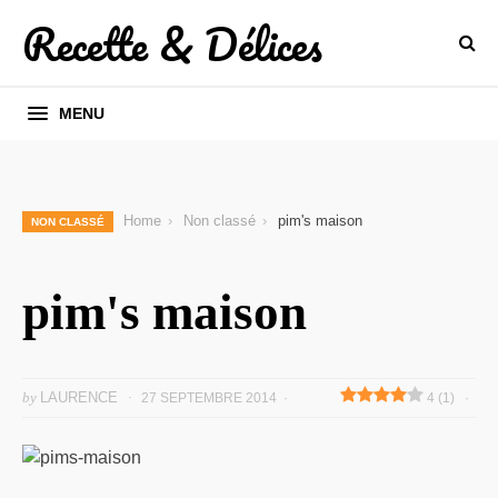
Recette & Délices
MENU
Home
Non classé
pim's maison
NON CLASSÉ
pim's maison
by
LAURENCE
27 SEPTEMBRE 2014
4 (1)