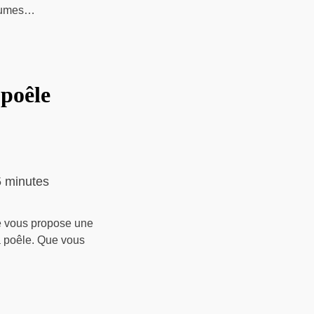
égumes…
 poêle
 minutes
je vous propose une
la poêle. Que vous