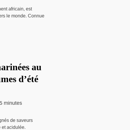
ent africain, est
vers le monde. Connue
marinées au
umes d’été
5 minutes
gnés de saveurs
 et acidulée.