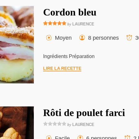
Cordon bleu
by
LAURENCE
Moyen
8 personnes
3
Ingrédients Préparation
LIRE LA RECETTE
Rôti de poulet farci
by
LAURENCE
Facile
6 personnes
2 