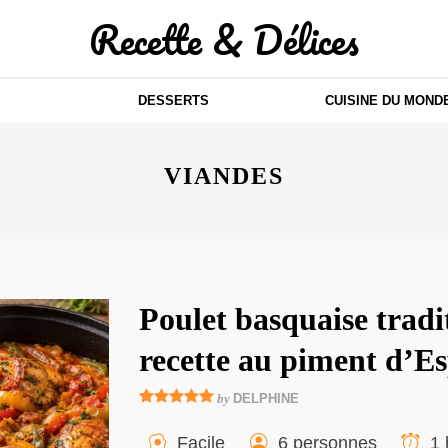
Recette & Délices
DESSERTS
CUISINE DU MOND
VIANDES
Poulet basquaise tradit
recette au piment d’Es
by
DELPHINE
Facile
6 personnes
1 