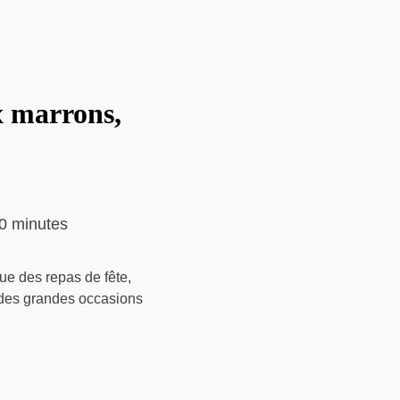
x marrons,
0 minutes
que des repas de fête,
s des grandes occasions