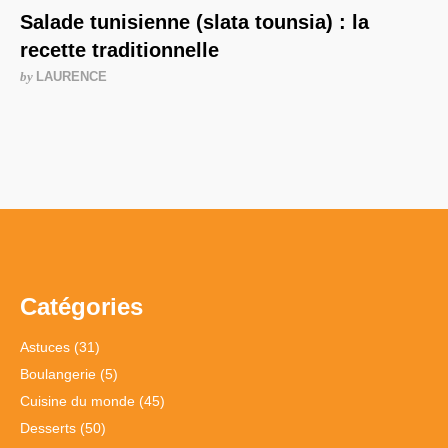
Salade tunisienne (slata tounsia) : la
recette traditionnelle
by
LAURENCE
Catégories
Astuces
(31)
Boulangerie
(5)
Cuisine du monde
(45)
Desserts
(50)