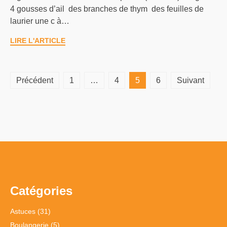
4 gousses d’ail des branches de thym des feuilles de
laurier une c à…
LIRE L'ARTICLE
Pagination
Précédent
1
…
4
5
6
Suivant
des
publications
Catégories
Astuces
(31)
Boulangerie
(5)